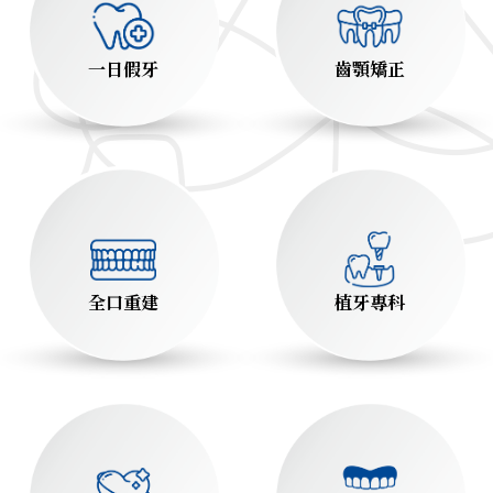
一日假牙
齒顎矯正
全口重建
植牙專科